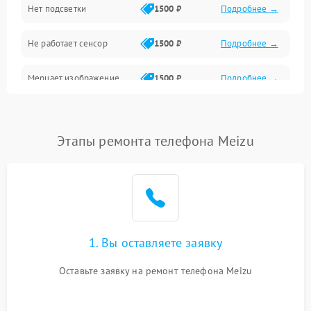
Нет подсветки
1500 ₽
Подробнее →
Проблемы с работой системы, корпусом и другие
Не работает сенсор
1500 ₽
Подробнее →
Мерцает изображение
1500 ₽
Подробнее →
Не работает 3D Touch
2400 ₽
Подробнее →
Этапы ремонта телефона Meizu
Не работает Face ID
4000 ₽
Подробнее →
1. Вы оставляете заявку
Оставьте заявку на ремонт телефона Meizu