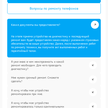
Вопросы по ремонту телефонов
Какие документы вы предоставляете?
На этапе приема устройства на диагностику и последующий
ремонт вам будет предоставлен заказ-наряд с указанием страховых
обязательств на ваше устройство. Далее, после выполнения работ
по ремонту техники, вы получите акт выполненных работ и
гарантийный талон.
Я уже знаю в чем неисправность и какой
ремонт необходим. Для чего проводить
диагностику?
Мне нужен срочный ремонт. Сможете
сделать?
Я хочу, чтобы мое устройство
ремонтировали при мне.
Я хочу, чтобы мое устройство
ремонтировалось только оригинальными