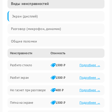
Виды неисправностей
Экран (дисплей)
Разговор (микрофон, динамик)
Общие поломки
Неисправности
Стоимость
Проблемы связи
Разбито стекло
1500 ₽
Подробнее →
Камеры
Разбит экран
1500 ₽
Подробнее →
Проблемы с дисплеем и сенсором
Не гаснет при разговоре
400 ₽
Подробнее →
Зарядка
Пятна на экране
1500 ₽
Подробнее →
Проблемы с питанием, зарядкой и аккумулятором