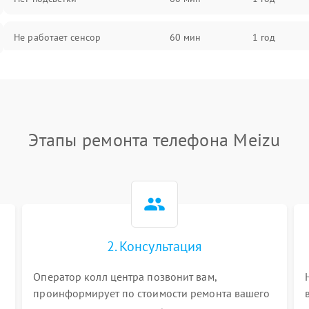
Не работает сенсор
60 мин
1 год
Мерцает изображение
60 мин
1 год
Не работает 3D Touch
60 мин
1 год
Этапы ремонта телефона Meizu
Не работает Face ID
60 мин
1 год
2. Консультация
Оператор колл центра позвонит вам,
проинформирует по стоимости ремонта вашего