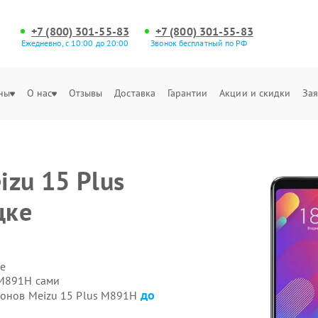
+7 (800) 301-55-83
+7 (800) 301-55-83
Ежедневно, с 10:00 до 20:00
Звонок бесплатный по РФ
ны
О нас
Отзывы
Доставка
Гарантии
Акции и скидки
Зая
izu 15 Plus
цке
е
 M891H сами
до
фонов Meizu 15 Plus M891H