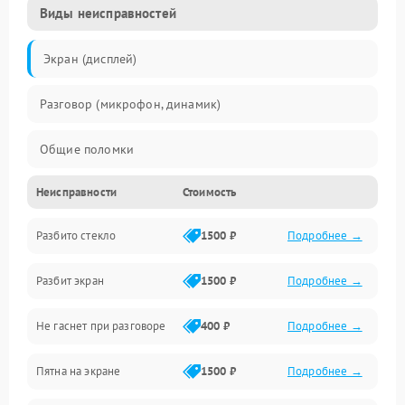
Виды неисправностей
Экран (дисплей)
Разговор (микрофон, динамик)
Общие поломки
Неисправности
Стоимость
Проблемы связи
Разбито стекло
1500 ₽
Подробнее →
Камеры
Разбит экран
1500 ₽
Подробнее →
Проблемы с дисплеем и сенсором
Не гаснет при разговоре
400 ₽
Подробнее →
Зарядка
Пятна на экране
1500 ₽
Подробнее →
Проблемы с питанием, зарядкой и аккумулятором