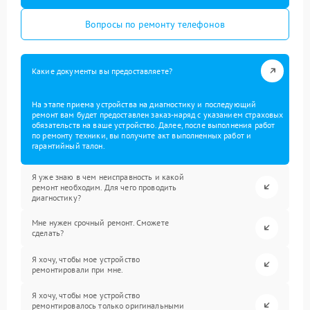
Вопросы по ремонту телефонов
Какие документы вы предоставляете?
На этапе приема устройства на диагностику и последующий
ремонт вам будет предоставлен заказ-наряд с указанием страховых
обязательств на ваше устройство. Далее, после выполнения работ
по ремонту техники, вы получите акт выполненных работ и
гарантийный талон.
Я уже знаю в чем неисправность и какой
ремонт необходим. Для чего проводить
диагностику?
Мне нужен срочный ремонт. Сможете
сделать?
Я хочу, чтобы мое устройство
ремонтировали при мне.
Я хочу, чтобы мое устройство
ремонтировалось только оригинальными