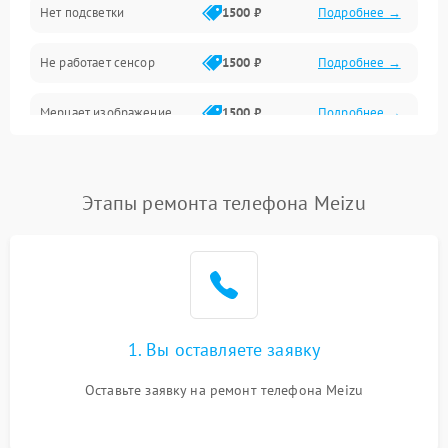
Нет подсветки
1500 ₽
Подробнее →
Проблемы с работой системы, корпусом и другие
Не работает сенсор
1500 ₽
Подробнее →
Мерцает изображение
1500 ₽
Подробнее →
Не работает 3D Touch
2400 ₽
Подробнее →
Этапы ремонта телефона Meizu
Не работает Face ID
4000 ₽
Подробнее →
1. Вы оставляете заявку
Оставьте заявку на ремонт телефона Meizu