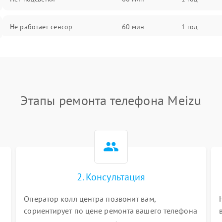
Не работает сенсор
60 мин
1 год
Мерцает изображение
60 мин
1 год
Не работает 3D Touch
60 мин
1 год
Этапы ремонта телефона Meizu
Не работает Face ID
60 мин
1 год
2. Консультация
Оператор колл центра позвонит вам,
сориентирует по цене ремонта вашего телефона