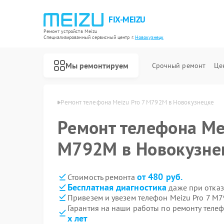
FIX-MEIZU
Ремонт устройств Meizu
Специализированный cервисный центр г.
Новокузнецк
Мы ремонтируем
Срочный ремонт
Це
izu в Новокузнецке
Ремонт телефона Meizu Pro 7 M792M в Новокузнецке
Ремонт телефона Mei
M792M в Новокузне
от 480 руб.
Стоимость ремонта
Бесплатная диагностика
даже при отказ
Привезем и увезем телефон Meizu Pro 7 M
Гарантия на наши работы по ремонту теле
х лет