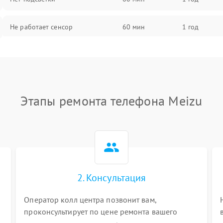
Не работает сенсор
60 мин
1 год
Мерцает изображение
60 мин
1 год
Не работает 3D Touch
60 мин
1 год
Этапы ремонта телефона Meizu
Не работает Face ID
60 мин
1 год
2. Консультация
Оператор колл центра позвонит вам,
проконсультирует по цене ремонта вашего