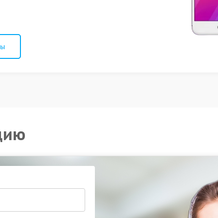
ны
цию