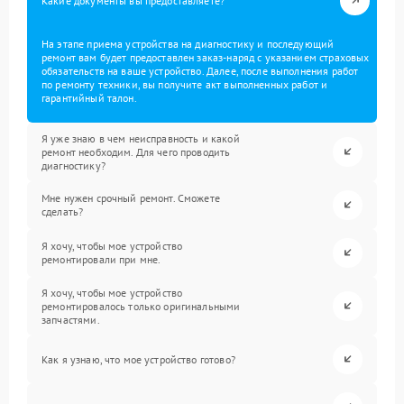
Какие документы вы предоставляете?
На этапе приема устройства на диагностику и последующий
ремонт вам будет предоставлен заказ-наряд с указанием страховых
обязательств на ваше устройство. Далее, после выполнения работ
по ремонту техники, вы получите акт выполненных работ и
гарантийный талон.
Я уже знаю в чем неисправность и какой
ремонт необходим. Для чего проводить
диагностику?
Мне нужен срочный ремонт. Сможете
сделать?
Я хочу, чтобы мое устройство
ремонтировали при мне.
Я хочу, чтобы мое устройство
ремонтировалось только оригинальными
запчастями.
Как я узнаю, что мое устройство готово?