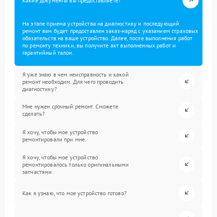
Какие документы вы предоставляете?
На этапе приема устройства на диагностику и последующий
ремонт вам будет предоставлен заказ-наряд с указанием страховых
обязательств на ваше устройство. Далее, после выполнения работ
по ремонту техники, вы получите акт выполненных работ и
гарантийный талон.
Я уже знаю в чем неисправность и какой
ремонт необходим. Для чего проводить
диагностику?
Мне нужен срочный ремонт. Сможете
сделать?
Я хочу, чтобы мое устройство
ремонтировали при мне.
Я хочу, чтобы мое устройство
ремонтировалось только оригинальными
запчастями.
Как я узнаю, что мое устройство готово?