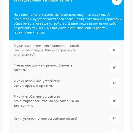
Какие документы вы предоставляете?
На этапе приема устройства на диагностику и последующий
ремонт вам будет предоставлен заказ-наряд с указанием страховых
обязательств на ваше устройство. Далее, после выполнения работ
по ремонту техники, вы получите акт выполненных работ и
гарантийный талон.
Я уже знаю в чем неисправность и какой
ремонт необходим. Для чего проводить
диагностику?
Мне нужен срочный ремонт. Сможете
сделать?
Я хочу, чтобы мое устройство
ремонтировали при мне.
Я хочу, чтобы мое устройство
ремонтировалось только оригинальными
запчастями.
Как я узнаю, что мое устройство готово?