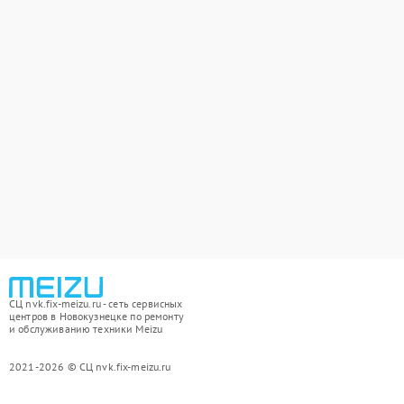
СЦ nvk.fix-meizu.ru - сеть сервисных
центров в Новокузнецке по ремонту
и обслуживанию техники Meizu
2021-2026 © СЦ nvk.fix-meizu.ru