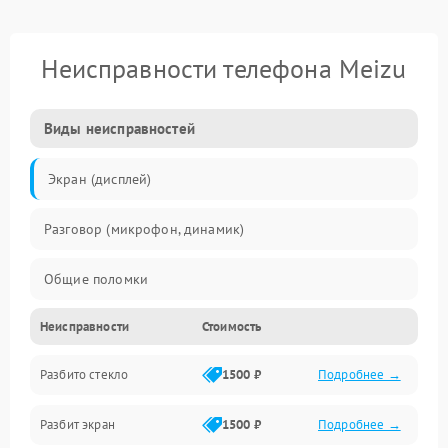
Неисправности телефона Meizu
Виды неисправностей
Экран (дисплей)
Разговор (микрофон, динамик)
Общие поломки
Неисправности
Стоимость
Проблемы связи
Разбито стекло
1500 ₽
Подробнее →
Камеры
Разбит экран
1500 ₽
Подробнее →
Проблемы с дисплеем и сенсором