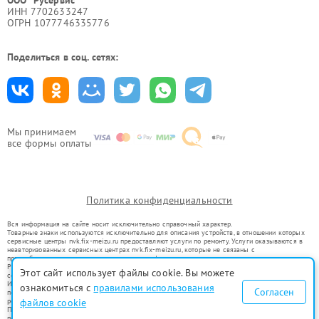
ИНН 7702633247
ОГРН 1077746335776
Поделиться в соц. сетях:
Мы принимаем
все формы оплаты
Политика конфиденциальности
Вся информация на сайте носит исключительно справочный характер.
Товарные знаки используются исключительно для описания устройств, в отношении которых
сервисные центры nvk.fix-meizu.ru предоставляют услуги по ремонту. Услуги оказываются в
неавторизованных сервисных центрах nvk.fix-meizu.ru, которые не связаны с
правообладателями товарных знаков или их официальными представителями.
Ремонт осуществляется для устройств, уже введенных в гражданский оборот в соответствии
Этот сайт использует файлы cookie. Вы можете
со статьей 1487 ГК РФ.
Использование товарных знаков не преследует цели индивидуализации услуг или введения
ознакомиться с
правилами использования
Согласен
потребителей в заблуждение, а служит для информирования о предоставляемых услугах по
ремонту техники указанных брендов.
файлов cookie
Представленная на сайте информация не является публичной офертой, определяемой
положениями Статьи 437(2) Гражданского кодекса РФ