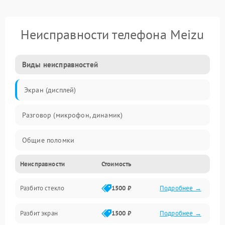
Неисправности телефона Meizu
Виды неисправностей
Экран (дисплей)
Разговор (микрофон, динамик)
Общие поломки
Неисправности
Стоимость
Проблемы связи
Разбито стекло
1500 ₽
Подробнее →
Камеры
Разбит экран
1500 ₽
Подробнее →
Проблемы с дисплеем и сенсором